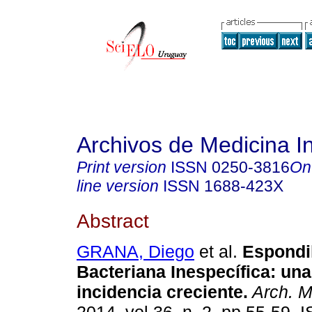
Archivos de Medicina I
Print version
ISSN
0250-3816
On
line version
ISSN
1688-423X
Abstract
GRANA, Diego
et al.
Espondil
Bacteriana Inespecífica: un
incidencia creciente.
Arch. M