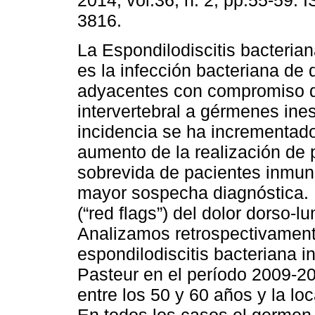
2014, vol.36, n. 2, pp.55-59.
3816.
La Espondilodiscitis bacterian
es la infección bacteriana de 
adyacentes con compromiso d
intervertebral a gérmenes ine
incidencia se ha incrementado
aumento de la realización de
sobrevida de pacientes inmu
mayor sospecha diagnóstica. 
(“red flags”) del dolor dorso-l
Analizamos retrospectivament
espondilodiscitis bacteriana i
Pasteur en el período 2009-2
entre los 50 y 60 años y la lo