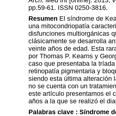
Arch. Med Int
[online]. 2013, v
pp.59-61. ISSN 0250-3816.
Resumen
El síndrome de Kea
una mitocondriopatía caracter
disfunciones multiorgánicas 
clásicamente se desarrolla an
veinte años de edad. Esta rar
por Thomas P. Kearns y George
caso que presentaba la tríada 
retinopatía pigmentaria y blo
siendo esta última alteración 
no se cuenta con un tratamien
este artículo presentamos el 
años a la que se realizó el d
Palabras clave :
Síndrome d