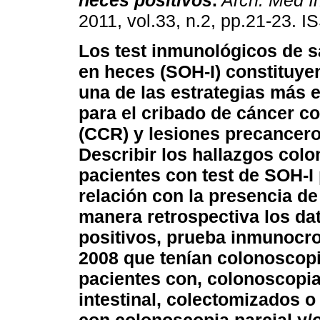
heces positivos
.
Arch. Med In
2011, vol.33, n.2, pp.21-23. 
Los test inmunológicos de s
en heces (SOH-I) constituye
una de las estrategias más 
para el cribado de cáncer co
(CCR) y lesiones precancer
Describir los hallazgos col
pacientes con test de SOH-I
relación con la presencia d
manera retrospectiva los da
positivos, prueba inmunocro
2008 que tenían colonoscopi
pacientes con, colonoscopia
intestinal, colectomizados 