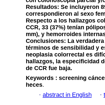
con colonoscopia parcial y/
Resultados: Se incluyeron 8
correspondieron al sexo fem
Respecto a los hallazgos co
CCR, 33 (37%) tenían pólipos
mm), y hemorroides internas
Conclusiones: La verdadera 
términos de sensibilidad y 
neoplasia colorrectal es dif
hallazgos, la especificidad 
de CCR fue baja.
Keywords :
screening cáncer
heces
.
·
abstract in English
·