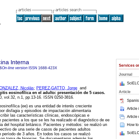
ina Interna
Services 
6
On-line version
ISSN
1688-423X
Journal
SciELO
ONZALEZ, Nicolás
;
PEREZ-GATTO, Jorge
and
Article
itis eosinofílica en el adulto: presentación de 5 casos.
0, vol.32, n.1, pp.13-16. ISSN 0250-3816.
Spanis
 eosinofílica (ee) es una entidad de interés creciente
Article
por disfagia y episodios de impactación alimentaria
cribir las características clínicas, endoscópicas e
Article
e pacientes a los que se les ha realizado el diagnóstico de ee
a del hospital británico. Pacientes y métodos: se realizó un
How to 
spectivo de una serie de casos de pacientes adultos
SciELO
 período de 3 años. En todos los casos se realizó
 con toma de biopsias. Se documentaron además los