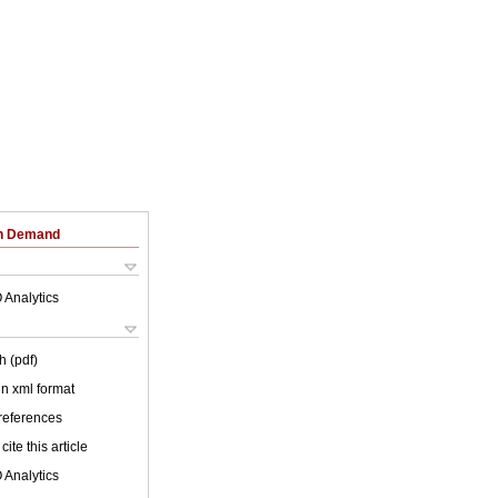
on Demand
 Analytics
h (pdf)
 in xml format
 references
cite this article
 Analytics