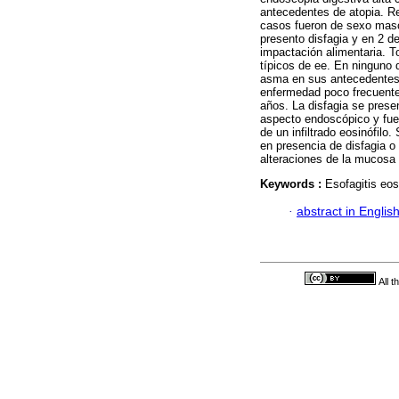
antecedentes de atopia. Re
casos fueron de sexo masc
presento disfagia y en 2 d
impactación alimentaria. T
típicos de ee. En ninguno d
asma en sus antecedentes p
enfermedad poco frecuente
años. La disfagia se prese
aspecto endoscópico y fue 
de un infiltrado eosinófilo
en presencia de disfagia o
alteraciones de la mucosa
Keywords :
Esofagitis eos
·
abstract in Englis
All 