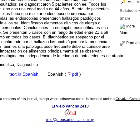
Automat
sultados: se diagnosticaron 5 pacientes con ee. Todos los
ulino con una edad media de 44 años. El total de pacientes
Related lin
e ellos hubo que realizar endoscopia de urgencia por
odas las endoscopias presentaron hallazgos patológicos
Share
e ellos se identificaron elementos clínicos de alergia o
More
ersonales. Conclusiones: la esofagitis eosinofílica es una
. Se presentan 5 casos con un rango de edad entre 21 a 59
More
ntó en todos los casos. El diagnóstico se sospechó por el
confirmado por el hallazgo histopatológico por la presencia
Permali
. Si bien es una patología poco frecuente debería considerarse
 impactación de alimentos principalmente si se observan
 esofágica con indepedencia de la edad o de antecedentes de atopía.
inofílica; Diagnóstico.
h
·
text in Spanish
·
Spanish (
pdf
)
the contents of this journal, except where otherwise noted, is licensed under a
Creative Common
El Viejo Pancho 2410
info@prensamedica.com.uy