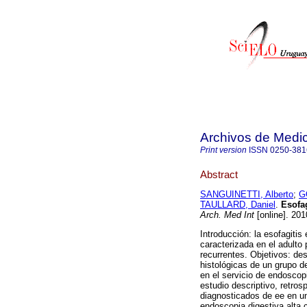
Archivos de Medic
Print version
ISSN
0250-381
Abstract
SANGUINETTI, Alberto
;
G
TAULLARD, Daniel
.
Esofag
Arch. Med Int
[online]. 201
Introducción: la esofagitis
caracterizada en el adulto 
recurrentes. Objetivos: des
histológicas de un grupo d
en el servicio de endoscopi
estudio descriptivo, retro
diagnosticados de ee en un
endoscopia digestiva alta