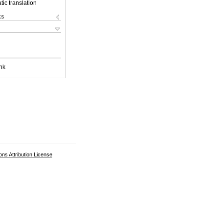
ic translation
ks
nk
s Attribution License