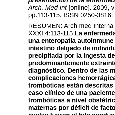
presentación de la enferme
Arch. Med Int
[online]. 2009, v
pp.113-115. ISSN 0250-3816.
RESUMEN: Arch med Interna 
XXXI;4:113-115
La enfermeda
una enteropatía autoinmune 
intestino delgado de indivi
precipitada por la ingesta d
predominantemente extrainte
diagnóstico. Dentro de las 
complicaciones hemorrágica
trombóticas están descritas 
caso clínico de una pacient
trombóticas a nivel obstétr
maternas por déficit de fact