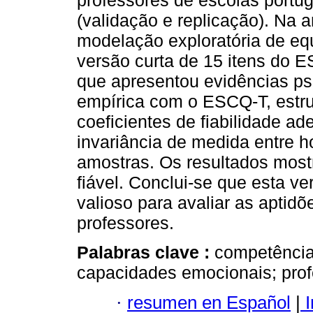
professores de escolas portu
(validação e replicação). Na a
modelação exploratória de equ
versão curta de 15 itens do E
que apresentou evidências psi
empírica com o ESCQ-T, estrut
coeficientes de fiabilidade 
invariância de medida entre 
amostras. Os resultados mos
fiável. Conclui-se que esta v
valioso para avaliar as apti
professores.
Palabras clave :
competência 
capacidades emocionais; prof
·
resumen en Español
|
I