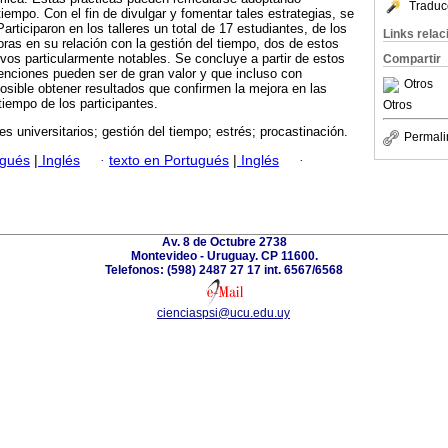
Traduc
tiempo. Con el fin de divulgar y fomentar tales estrategias, se
Participaron en los talleres un total de 17 estudiantes, de los
Links rela
ras en su relación con la gestión del tiempo, dos de estos
vos particularmente notables. Se concluye a partir de estos
Compartir
venciones pueden ser de gran valor y que incluso con
Otros
osible obtener resultados que confirmen la mejora en las
tiempo de los participantes.
Otros
es universitarios; gestión del tiempo; estrés; procastinación.
Permali
ugués
|
Inglés
·
texto en Portugués
|
Inglés
·
Av. 8 de Octubre 2738
Montevideo - Uruguay. CP 11600.
Telefonos: (598) 2487 27 17 int. 6567/6568
cienciaspsi@ucu.edu.uy