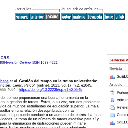
icas
Servicios 
4094
versión On-line
ISSN
1688-4221
Revista
SciELO
riana
et al.
Gestión del tempo en la rutina universitaria:
Articulo
ención.
Cienc. Psicol.
[online]. 2023, vol.17, n.2, e2845.
1688-4094.
https://doi.org/10.22235/cp.v17i2.2845
.
Portug
 del tiempo proporcionan una buena herramienta en la
Articu
y en la gestión de tareas. Estos, a su vez, son dos problemas
 vida de muchos estudiantes de educación superior. La mala
Referen
esultar en una relación desequilibrada con las
as, lo que puede conducir a un aumento del estrés. La falta
Como ci
tividades, la toma de un número de tareas excesivo para sí y
SciELO
 para la eliminación de distracciones pueden minar el
émica. Estas prácticas pueden remediarse adoptando