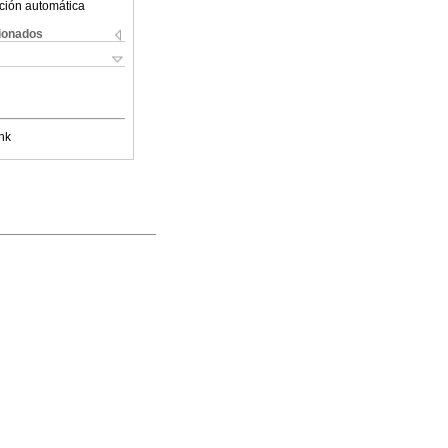
ción automática
cionados
nk