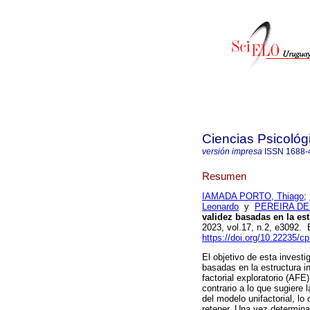
Ciencias Psicológ
versión impresa
ISSN
1688-
Resumen
IAMADA PORTO, Thiago
;
Leonardo
y
PEREIRA DE
validez basadas en la est
2023, vol.17, n.2, e3092.
https://doi.org/10.22235/c
El objetivo de esta invest
basadas en la estructura i
factorial exploratorio (AFE
contrario a lo que sugiere 
del modelo unifactorial, lo
retener. Una vez determinad