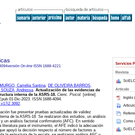
icas
Servicios 
4094
versión On-line
ISSN
1688-4221
Revista
SciELO
MURGO, Camélia Santina
;
DE OLIVEIRA BARROS,
Articulo
 SOUZA, Andressa
.
Actualización de las evidencias de
ructura interna de la ASRS-18.
Cienc. Psicol.
[online].
Inglés 
 Epub 01-Dic-2023. ISSN 1688-4094.
p.v17i2.3092
.
Articu
igación fue presentar pruebas actualizadas de validez
Referen
nterna de la ASRS-18. Se realizaron dos estudios, un análisis
) y un análisis factorial confirmatorio (AFC). En sentido
Como ci
la literatura para el instrumento, el AFE indicó la adecuación
SciELO
 que apoyó la decisión respecto al número de factores a
a la estructura de la escala, se realizaron análisis AFC y