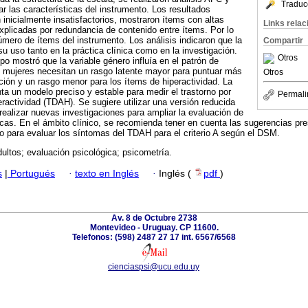
Traduc
r las características del instrumento. Los resultados
 inicialmente insatisfactorios, mostraron ítems con altas
Links rela
explicadas por redundancia de contenido entre ítems. Por lo
úmero de ítems del instrumento. Los análisis indicaron que la
Compartir
u uso tanto en la práctica clínica como en la investigación.
Otros
po mostró que la variable género influía en el patrón de
s mujeres necesitan un rasgo latente mayor para puntuar más
Otros
nción y un rasgo menor para los ítems de hiperactividad. La
 un modelo preciso y estable para medir el trastorno por
Permali
eractividad (TDAH). Se sugiere utilizar una versión reducida
realizar nuevas investigaciones para ampliar la evaluación de
cas. En el ámbito clínico, se recomienda tener en cuenta las sugerencias pr
o para evaluar los síntomas del TDAH para el criterio A según el DSM.
ltos; evaluación psicológica; psicometría.
s
|
Portugués
·
texto en Inglés
·
Inglés (
pdf
)
Av. 8 de Octubre 2738
Montevideo - Uruguay. CP 11600.
Telefonos: (598) 2487 27 17 int. 6567/6568
cienciaspsi@ucu.edu.uy