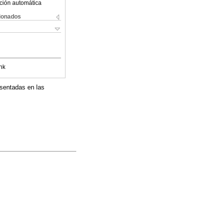
ción automática
cionados
nk
esentadas en las