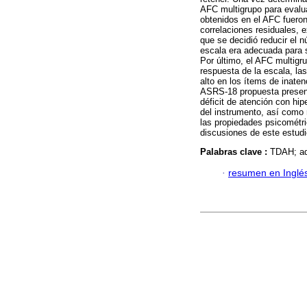
AFC multigrupo para evalua
obtenidos en el AFC fueron
correlaciones residuales, 
que se decidió reducir el n
escala era adecuada para s
Por último, el AFC multigru
respuesta de la escala, la
alto en los ítems de inate
ASRS-18 propuesta presenta
déficit de atención con hip
del instrumento, así como 
las propiedades psicométri
discusiones de este estudi
Palabras clave :
TDAH; adu
·
resumen en Inglé