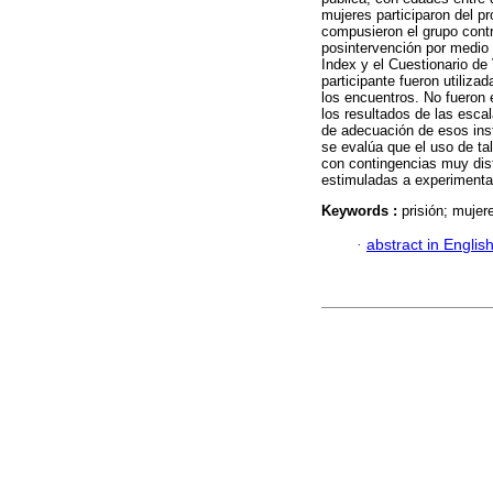
mujeres participaron del p
compusieron el grupo contr
posintervención por medio 
Index y el Cuestionario de
participante fueron utiliza
los encuentros. No fueron 
los resultados de las esca
de adecuación de esos ins
se evalúa que el uso de ta
con contingencias muy dist
estimuladas a experimenta
Keywords :
prisión; muje
·
abstract in Englis