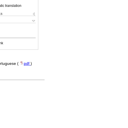
ic translation
ks
nk
ortuguese (
pdf
)