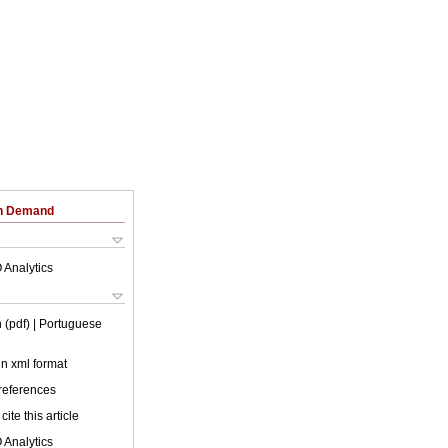
on Demand
 Analytics
 (pdf)
| Portuguese
 in xml format
 references
cite this article
 Analytics