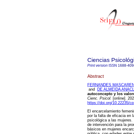
Ciencias Psicológ
Print version
ISSN
1688-409
Abstract
FERNANDES MASCARENH
and
DE ALMEIDA ANACLET
autoconcepto y los valor
Cienc. Psicol.
[online]. 20
https://doi.org/10.22235/c
El encarcelamiento femeni
por la falta de eficacia en
psicológica a las mujeres. 
de intervención para la pr
básicos en mujeres encarce
pública, con edades entre