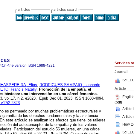
icas
Services 
4
On-line version
ISSN
1688-4221
Journal
SciELO
ASPEREIRA, Elias
;
RODRIGUES SAMPAIO, Leonardo
Article
O, Francis Natally
.
Promoción de la empatía, el
es básicos: una intervención en una cárcel femenina.
English
23, vol.17, n.2, e2823. Epub Dec 01, 2023. ISSN 1688-4094.
(pdf)
p.v17i2.2823
.
Article
no es permeado por muchas problemáticas estructurales y
 la garantía de los derechos fundamentales y la asistencia
Article
En este artículo se analizan los efectos que tiene los talleres
How to 
omoción del autoconcepto, de la empatía y de los valores
ladas. Participaron del estudio 56 mujeres, en una cárcel
SciELO
 de 18 a 63 años (M = 32.23; DE = 9.25). Quince de estas