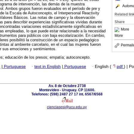
rograma de intervención, las demás de la muestra
Automat
ol. Ambos grupos fueron evaluados en el período de pre y
de la Escala de Autoconcepto, el Interpersonal Reactivity
Related lin
 Valores Básicos. Las notas de campo y la observación
Share
das para describir experiencias significativas vividas durante
encontradas variaciones estadísticamente significativas en
More
las empleadas, lo que puede estar relacionado a la necesidad
trumentos para públicos con baja escolarización. En cambio,
More
lleres posibilitó la construcción de un espacio pedagógico
intas al ambiente carcelario, en el cual las mujeres fueron
Permali
r sus emociones y sentimientos.
res; educación de los presos; empatía; autoconcepto.
h
|
Portuguese
·
text in English
|
Portuguese
·
English (
pdf
) | P
Av. 8 de Octubre 2738
Montevideo - Uruguay. CP 11600.
Telefonos: (598) 2487 27 17 int. 6567/6568
cienciaspsi@ucu.edu.uy