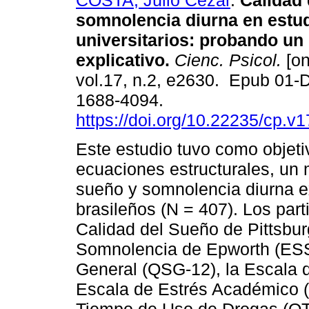
COSTA, Júlio Cezar
.
Calidad 
somnolencia diurna en estu
universitarios: probando un
explicativo.
Cienc. Psicol.
[on
vol.17, n.2, e2630. Epub 01-
1688-4094.
https://doi.org/10.22235/cp.v
Este estudio tuvo como objeti
ecuaciones estructurales, un m
sueño y somnolencia diurna ex
brasileños (N = 407). Los part
Calidad del Sueño de Pittsbur
Somnolencia de Epworth (ESS
General (QSG-12), la Escala d
Escala de Estrés Académico (