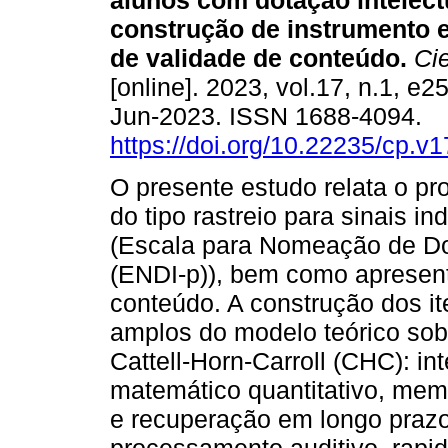
alunos com dotação intelect
construção de instrumento 
de validade de conteúdo.
Cie
[online]. 2023, vol.17, n.1, e
Jun-2023. ISSN 1688-4094.
https://doi.org/10.22235/cp.v
O presente estudo relata o p
do tipo rastreio para sinais i
(Escala para Nomeação de Dot
(ENDI-p)), bem como apresent
conteúdo. A construção dos i
amplos do modelo teórico sob
Cattell-Horn-Carroll (CHC): int
matemático quantitativo, mem
e recuperação em longo prazo