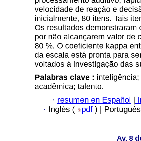
processamento auditivo, rapi
velocidade de reação e decisão
inicialmente, 80 itens. Tais it
Os resultados demonstraram q
por não alcançarem valor de 
80 %. O coeficiente kappa ent
da escala está pronta para ser
voltados à investigação das s
Palabras clave :
inteligência
acadêmica; talento.
·
resumen en Español
|
I
·
Inglés (
pdf
) | Portugués
Av. 8 