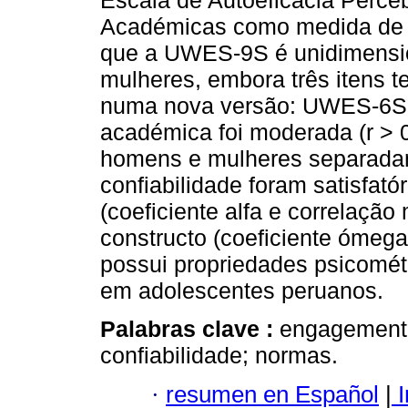
Escala de Autoeficácia Perce
Académicas como medida de a
que a UWES-9S é unidimensio
mulheres, embora três itens t
numa nova versão: UWES-6S. 
académica foi moderada (r > 
homens e mulheres separadam
confiabilidade foram satisfató
(coeficiente alfa e correlação
constructo (coeficiente ómeg
possui propriedades psicomét
em adolescentes peruanos.
Palabras clave :
engagement 
confiabilidade; normas.
·
resumen en Español
|
I