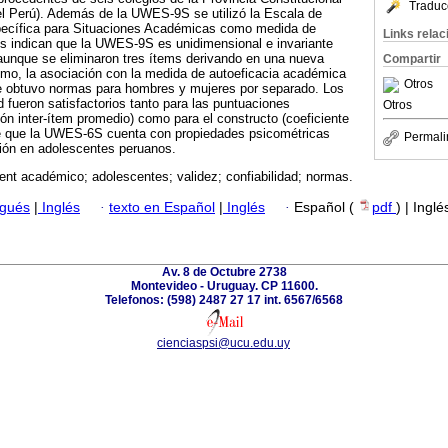
Traduc
del Perú). Además de la UWES-9S se utilizó la Escala de
pecífica para Situaciones Académicas como medida de
Links rela
os indican que la UWES-9S es unidimensional e invariante
aunque se eliminaron tres ítems derivando en una nueva
Compartir
o, la asociación con la medida de autoeficacia académica
Otros
se obtuvo normas para hombres y mujeres por separado. Los
d fueron satisfactorios tanto para las puntuaciones
Otros
ción inter-ítem promedio) como para el constructo (coeficiente
e que la UWES-6S cuenta con propiedades psicométricas
Permali
ión en adolescentes peruanos.
nt académico; adolescentes; validez; confiabilidad; normas.
ugués
|
Inglés
·
texto en Español
|
Inglés
·
Español (
pdf
) | Inglé
Av. 8 de Octubre 2738
Montevideo - Uruguay. CP 11600.
Telefonos: (598) 2487 27 17 int. 6567/6568
cienciaspsi@ucu.edu.uy