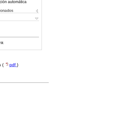
ción automática
cionados
nk
s (
pdf
)