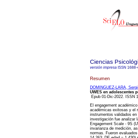
Ciencias Psicológ
versión impresa
ISSN
1688-
Resumen
DOMINGUEZ-LARA, Sergi
UWES en adolescentes p
Epub 01-Dic-2022. ISSN 
El engagement académico es
académicas exitosas y el r
instrumentos validados en P
investigación fue analizar
Engagement Scale - 9S (UW
invarianza de medición, as
normas. Fueron evaluados
14.263; DE edad = 1.430) p