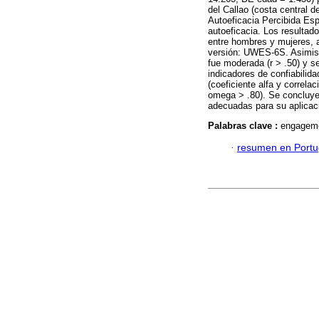
del Callao (costa central 
Autoeficacia Percibida Es
autoeficacia. Los resultad
entre hombres y mujeres, 
versión: UWES-6S. Asimism
fue moderada (r > .50) y 
indicadores de confiabilida
(coeficiente alfa y correla
omega > .80). Se concluy
adecuadas para su aplicac
Palabras clave :
engageme
·
resumen en Port