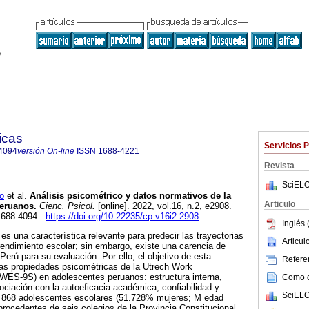
icas
Servicios 
4094
versión On-line
ISSN
1688-4221
Revista
SciELO
o
et al.
Análisis psicométrico y datos normativos de la
Articulo
eruanos.
Cienc. Psicol.
[online]. 2022, vol.16, n.2, e2908.
1688-4094.
https://doi.org/10.22235/cp.v16i2.2908
.
Inglés 
 una característica relevante para predecir las trayectorias
Articu
endimiento escolar; sin embargo, existe una carencia de
erú para su evaluación. Por ello, el objetivo de esta
Referen
 las propiedades psicométricas de la Utrech Work
ES-9S) en adolescentes peruanos: estructura interna,
Como ci
ociación con la autoeficacia académica, confiabilidad y
SciELO
 868 adolescentes escolares (51.728% mujeres; M edad =
rocedentes de seis colegios de la Provincia Constitucional