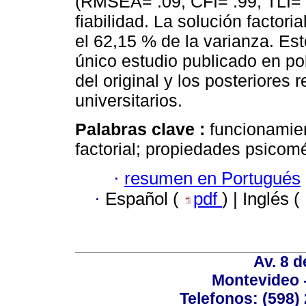
(RMSEA= .09, CFI= .99, TLI= 
fiabilidad. La solución factori
el 62,15 % de la varianza. Es
único estudio publicado en po
del original y los posteriores 
universitarios.
Palabras clave :
funcionamien
factorial; propiedades psicomé
·
resumen en Portugués
·
Español (
pdf
) | Inglés (
Av. 8 
Montevideo 
Telefonos: (598) 