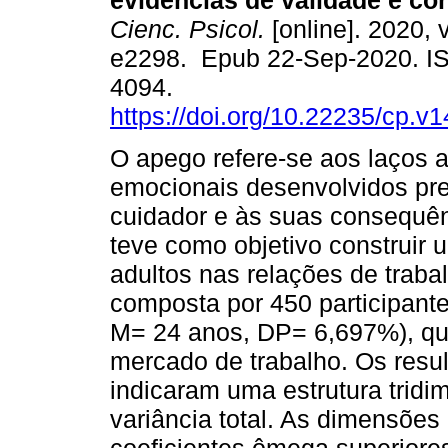
evidências de validade e con
Cienc. Psicol.
[online]. 2020, v
e2298. Epub 22-Sep-2020. I
4094.
https://doi.org/10.22235/cp.v
O apego refere-se aos laços a
emocionais desenvolvidos pre
cuidador e às suas consequên
teve como objetivo construir 
adultos nas relações de traba
composta por 450 participante
M= 24 anos, DP= 6,697%), qu
mercado de trabalho. Os result
indicaram uma estrutura tridi
variância total. As dimensõe