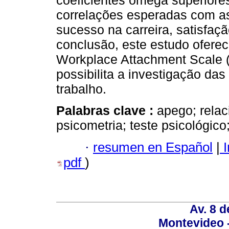
coeficientes ômega superiore
correlações esperadas com a
sucesso na carreira, satisfaç
conclusão, este estudo ofere
Workplace Attachment Scale (
possibilita a investigação da
trabalho.
Palabras clave :
apego; relac
psicometria; teste psicológico
·
resumen en Español
|
I
pdf
)
Av. 8 
Montevideo 