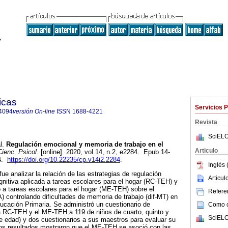
icas
Servicios 
4094
versión On-line
ISSN
1688-4221
Revista
SciELO
l.
Regulación emocional y memoria de trabajo en el
Articulo
ienc. Psicol.
[online]. 2020, vol.14, n.2, e2284. Epub 14-
94.
https://doi.org/10.22235/cp.v14i2.2284
.
Inglés 
fue analizar la relación de las estrategias de regulación
Articu
nitiva aplicada a tareas escolares para el hogar (RC-TEH) y
 a tareas escolares para el hogar (ME-TEH) sobre el
Referen
controlando dificultades de memoria de trabajo (dif-MT) en
ducación Primaria. Se administró un cuestionario de
Como ci
la RC-TEH y el ME-TEH a 119 de niños de cuarto, quinto y
SciELO
e edad) y dos cuestionarios a sus maestros para evaluar su
Los resultados mostraron que el ME-TEH se asoció con las