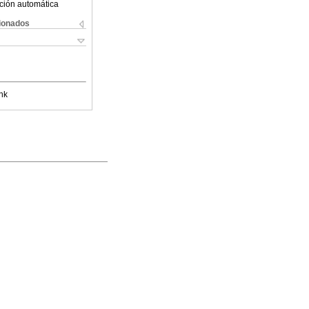
ción automática
cionados
nk