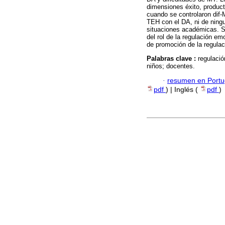
dimensiones éxito, product
cuando se controlaron dif-
TEH con el DA, ni de ningu
situaciones académicas. S
del rol de la regulación e
de promoción de la regula
Palabras clave :
regulaci
niños; docentes.
·
resumen en Port
pdf
) | Inglés (
pdf
)