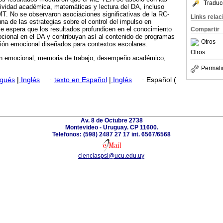
Traduc
ividad académica, matemáticas y lectura del DA, incluso
MT. No se observaron asociaciones significativas de la RC-
Links rela
na de las estrategias sobre el control del impulso en
e espera que los resultados profundicen en el conocimiento
Compartir
mocional en el DA y contribuyan así al contenido de programas
Otros
ción emocional diseñados para contextos escolares.
Otros
ón emocional; memoria de trabajo; desempeño académico;
Permali
ugués
|
Inglés
·
texto en Español
|
Inglés
·
Español (
Av. 8 de Octubre 2738
Montevideo - Uruguay. CP 11600.
Telefonos: (598) 2487 27 17 int. 6567/6568
cienciaspsi@ucu.edu.uy