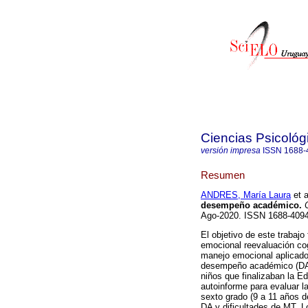
Ciencias Psicológ
versión impresa
ISSN
1688-
Resumen
ANDRES, María Laura
et a
desempeño académico.
C
Ago-2020. ISSN 1688-40
El objetivo de este trabajo 
emocional reevaluación cog
manejo emocional aplicado
desempeño académico (DA) 
niños que finalizaban la E
autoinforme para evaluar 
sexto grado (9 a 11 años d
DA y dificultades de MT. 