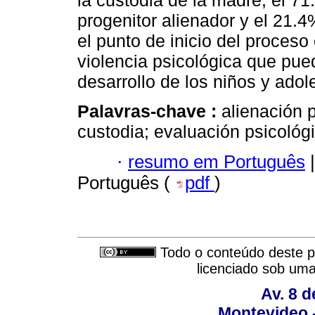
la custodia de la madre, el 71
progenitor alienador y el 21.
el punto de inicio del proceso
violencia psicológica que pued
desarrollo de los niños y ado
Palavras-chave :
alienación p
custodia; evaluación psicológ
·
resumo em Português
|
Português (
pdf
)
Todo o conteúdo deste pe
licenciado sob um
Av. 8 
Montevideo 