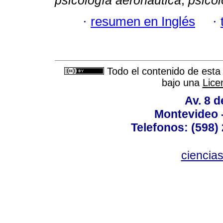
psicología aeronáutica
;
psicol
·
resumen en Inglés
·
Todo el contenido de esta 
bajo una
Lice
Av. 8 
Montevideo 
Telefonos: (598) 
ciencia