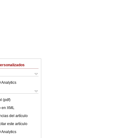
Personalizados
 Analytics
l (pdf)
lo en XML
cias del artículo
tar este artículo
 Analytics