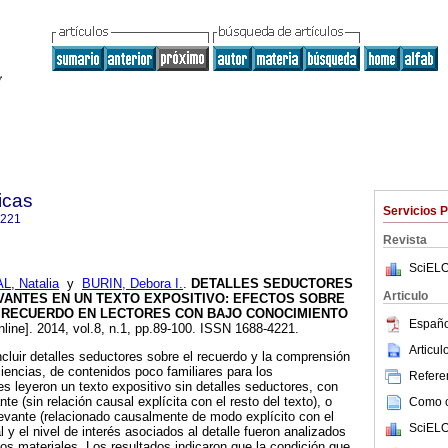
icas
Servicios 
4221
Revista
SciELO
, Natalia
y
BURIN, Debora I.
.
DETALLES SEDUCTORES
Articulo
VANTES EN UN TEXTO EXPOSITIVO
:
EFECTOS SOBRE
 RECUERDO EN LECTORES CON BAJO CONOCIMIENTO
Españo
nline]. 2014, vol.8, n.1, pp.89-100. ISSN 1688-4221.
Articu
ncluir detalles seductores sobre el recuerdo y la comprensión
ciencias, de contenidos poco familiares para los
Referen
es leyeron un texto expositivo sin detalles seductores, con
nte (sin relación causal explícita con el resto del texto), o
Como ci
levante (relacionado causalmente de modo explícito con el
SciELO
l y el nivel de interés asociados al detalle fueron analizados
 los materiales. Los resultados indicaron que la condición que