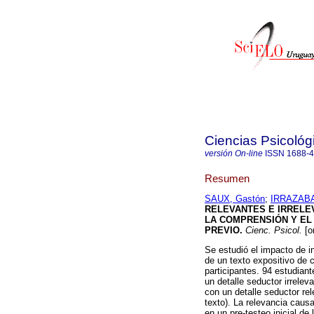
Ciencias Psicológ
versión On-line
ISSN
1688-
Resumen
SAUX, Gastón
;
IRRAZABAL
RELEVANTES E IRRELE
LA COMPRENSIÓN Y EL
PREVIO
.
Cienc. Psicol.
[o
Se estudió el impacto de i
de un texto expositivo de 
participantes. 94 estudiant
un detalle seductor irreleva
con un detalle seductor re
texto). La relevancia causa
en un pre-testeo inicial de