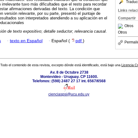
Traduc
ón irrelevante tuvo más dificultades que el resto para recordar
estar afirmaciones derivadas del texto. La condición que
Links rela
 en versión relevante, por su parte, presentó el puntaje de
esultados son interpretados atendiendo a su aplicación en el
Compartir
educacionales
Otros
ión de texto expositivo
;
detalle seductor
;
relevancia causal
.
Otros
s
·
texto en Español
·
Español (
pdf
)
Permali
Todo el contenido de esta revista, excepto dónde está identificado, está bajo una
Licencia 
Av. 8 de Octubre 2738
Montevideo - Uruguay. CP 11600.
Telefonos: (598) 2487 27 17 int. 6567/6568
cienciaspsi@ucu.edu.uy