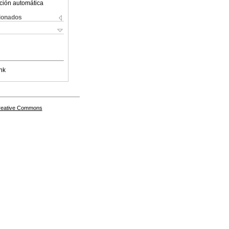
ción automática
cionados
nk
Creative Commons