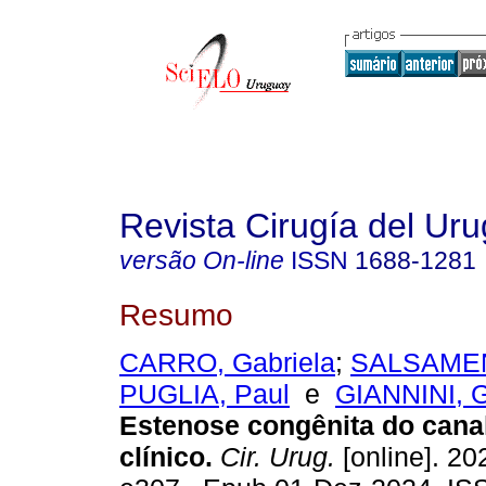
Revista Cirugía del Ur
versão On-line
ISSN
1688-1281
Resumo
CARRO, Gabriela
;
SALSAMEN
PUGLIA, Paul
e
GIANNINI, G
Estenose congênita do canal
clínico.
Cir. Urug.
[online]. 202