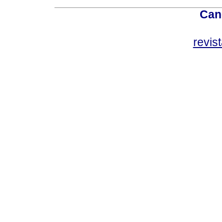
Can
revis