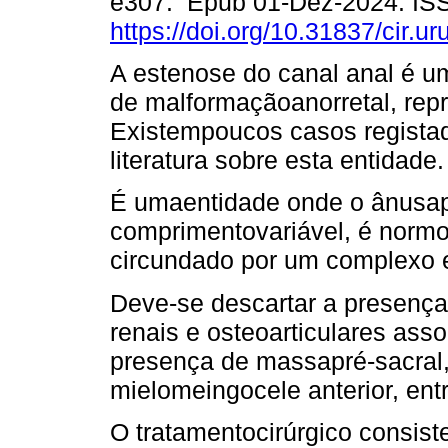
e307. Epub 01-Dez-2024. IS
https://doi.org/10.31837/cir.ur
A estenose do canal anal é u
de malformaçãoanorretal, rep
Existempoucos casos regista
literatura sobre esta entidade.
É umaentidade onde o ânusa
comprimentovariável, é normo
circundado por um complexo 
Deve-se descartar a presença
renais e osteoarticulares asso
presença de massapré-sacral,
mielomeingocele anterior, entr
O tratamentocirúrgico consist