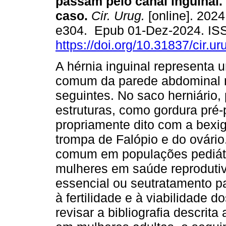
passam pelo canal inguinal.
caso.
Cir. Urug.
[online]. 2024,
e304. Epub 01-Dez-2024. IS
https://doi.org/10.31837/cir.ur
A hérnia inguinal representa 
comum da parede abdominal 
seguintes. No saco herniário,
estruturas, como gordura pré-p
propriamente dito com a bex
trompa de Falópio e do ovári
comum em populações pediátr
mulheres em saúde reproduti
essencial ou seutratamento p
à fertilidade e à viabilidade 
revisar a bibliografia descrit