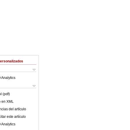
Personalizados
 Analytics
l (pdf)
lo en XML
cias del artículo
tar este artículo
 Analytics