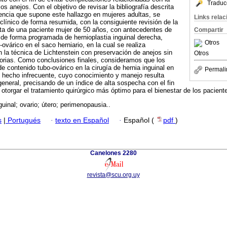
Traduc
 los anejos. Con el objetivo de revisar la bibliografía descrita
uencia que supone este hallazgo en mujeres adultas, se
Links rela
clínico de forma resumida, con la consiguiente revisión de la
trata de una paciente mujer de 50 años, con antecedentes de
Compartir
 de forma programada de hernioplastia inguinal derecha,
Otros
várico en el saco herniario, en la cual se realiza
n la técnica de Lichtenstein con preservación de anejos sin
Otros
orias. Como conclusiones finales, consideramos que los
de contenido tubo-ovárico en la cirugía de hernia inguinal en
Permali
 hecho infrecuente, cuyo conocimiento y manejo resulta
general, precisando de un índice de alta sospecha con el fin
otorgar el tratamiento quirúrgico más óptimo para el bienestar de los pacient
guinal; ovario; útero; perimenopausia..
s
|
Portugués
·
texto en Español
·
Español (
pdf
)
Canelones 2280
revista@scu.org.uy