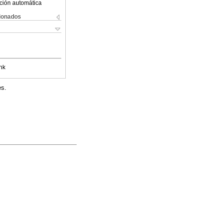
ción automática
cionados
nk
es.