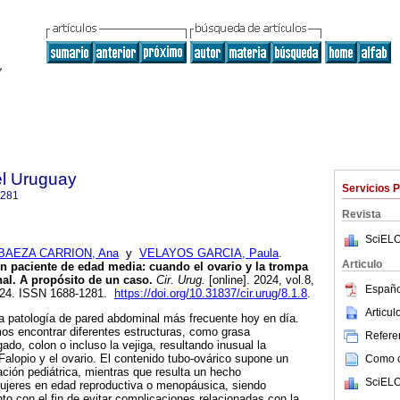
el Uruguay
Servicios 
1281
Revista
SciELO
BAEZA CARRION, Ana
y
VELAYOS GARCIA, Paula
.
Articulo
en paciente de edad media: cuando el ovario y la trompa
nal. A propósito de un caso.
Cir. Urug.
[online]. 2024, vol.8,
Españo
024. ISSN 1688-1281.
https://doi.org/10.31837/cir.urug/8.1.8
.
Articu
la patología de pared abdominal más frecuente hoy en día.
os encontrar diferentes estructuras, como grasa
Referen
gado, colon o incluso la vejiga, resultando inusual la
Falopio y el ovario. El contenido tubo-ovárico supone un
Como ci
ación pediátrica, mientras que resulta un hecho
SciELO
jeres en edad reproductiva o menopáusica, siendo
to con el fin de evitar complicaciones relacionadas con la