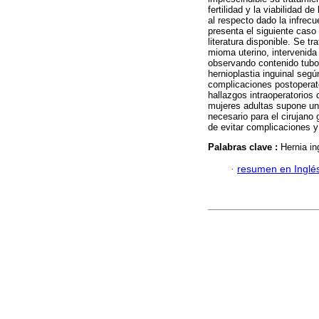
fertilidad y la viabilidad de
al respecto dado la infrec
presenta el siguiente caso 
literatura disponible. Se 
mioma uterino, intervenida
observando contenido tubo-o
hernioplastia inguinal segú
complicaciones postoperat
hallazgos intraoperatorios 
mujeres adultas supone un
necesario para el cirujano 
de evitar complicaciones y 
Palabras clave :
Hernia in
·
resumen en Inglé