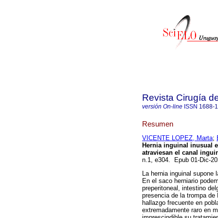
Revista Cirugía d
versión On-line
ISSN
1688-
Resumen
VICENTE LOPEZ, Marta
;
Hernia inguinal inusual 
atraviesan el canal ingui
n.1, e304. Epub 01-Dic-2
La hernia inguinal supone 
En el saco herniario podem
preperitoneal, intestino del
presencia de la trompa de 
hallazgo frecuente en pobl
extremadamente raro en mu
imprescindible su tratamien