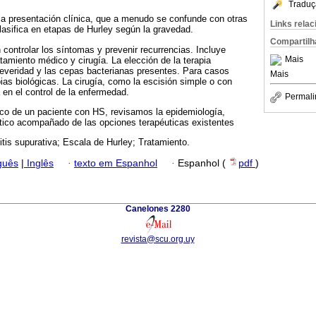
Traduç
la presentación clínica, que a menudo se confunde con otras
Links rela
asifica en etapas de Hurley según la gravedad.
Compartilh
 controlar los síntomas y prevenir recurrencias. Incluye
Mais
tamiento médico y cirugía. La elección de la terapia
severidad y las cepas bacterianas presentes. Para casos
Mais
ias biológicas. La cirugía, como la escisión simple o con
a en el control de la enfermedad.
Permali
co de un paciente con HS, revisamos la epidemiología,
stico acompañado de las opciones terapéuticas existentes
itis supurativa; Escala de Hurley; Tratamiento.
guês
|
Inglês
·
texto em Espanhol
·
Espanhol (
pdf
)
Canelones 2280
revista@scu.org.uy