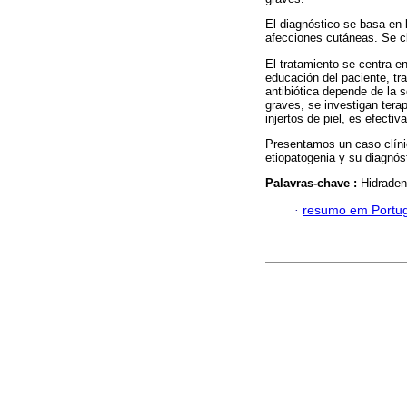
El diagnóstico se basa en 
afecciones cutáneas. Se cl
El tratamiento se centra en
educación del paciente, tra
antibiótica depende de la 
graves, se investigan terap
injertos de piel, es efectiv
Presentamos un caso clíni
etiopatogenia y su diagnó
Palavras-chave :
Hidraden
·
resumo em Portu