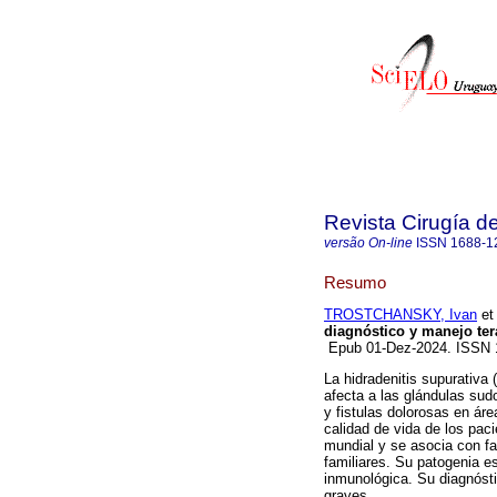
Revista Cirugía d
versão On-line
ISSN
1688-1
Resumo
TROSTCHANSKY, Ivan
et 
diagnóstico y manejo ter
Epub 01-Dez-2024. ISSN
La hidradenitis supurativa 
afecta a las glándulas sud
y fistulas dolorosas en áre
calidad de vida de los paci
mundial y se asocia con f
familiares. Su patogenia e
inmunológica. Su diagnóst
graves.