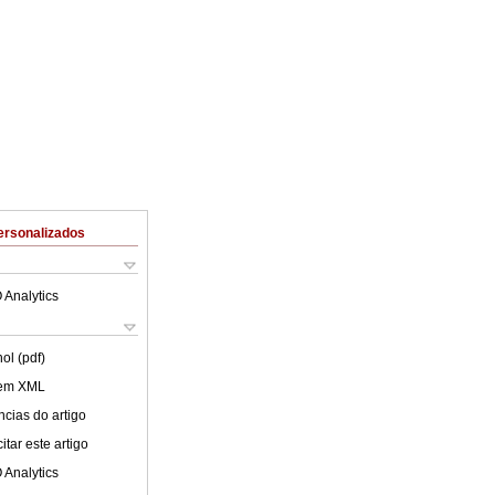
ersonalizados
 Analytics
ol (pdf)
 em XML
cias do artigo
tar este artigo
 Analytics