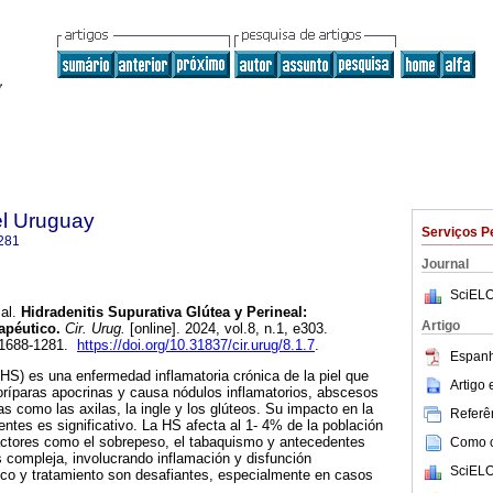
el Uruguay
Serviços P
281
Journal
SciELO
al.
Hidradenitis Supurativa Glútea y Perineal:
Artigo
apéutico.
Cir. Urug.
[online]. 2024, vol.8, n.1, e303.
 1688-1281.
https://doi.org/10.31837/cir.urug/8.1.7
.
Espanh
(HS) es una enfermedad inflamatoria crónica de la piel que
Artigo
oríparas apocrinas y causa nódulos inflamatorios, abscesos
as como las axilas, la ingle y los glúteos. Su impacto en la
Referên
entes es significativo. La HS afecta al 1- 4% de la población
actores como el sobrepeso, el tabaquismo y antecedentes
Como ci
s compleja, involucrando inflamación y disfunción
SciELO
ico y tratamiento son desafiantes, especialmente en casos