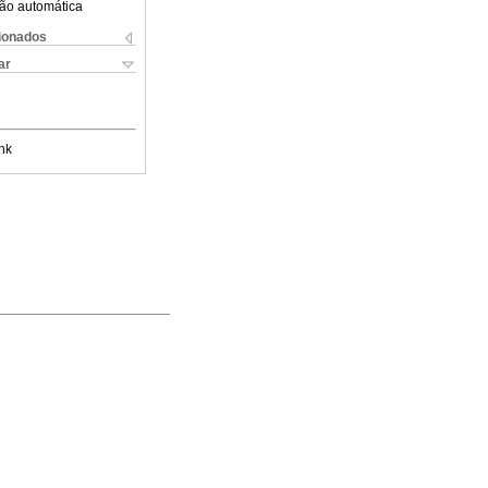
ão automática
cionados
ar
nk