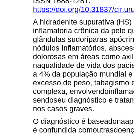
ISSN 1688-1281.
https://doi.org/10.31837/cir.ur
A hidradenite supurativa (HS
inflamatoria crônica da pele q
glândulas sudoríparas apócri
nódulos inflamatórios, abscess
dolorosas em áreas como axil
naqualidade de vida dos pacien
a 4% da população mundial e 
excesso de peso, tabagismo e 
complexa, envolvendoinflama
sendoseu diagnóstico e trata
nos casos graves.
O diagnóstico é baseadonaapr
é confundida comoutrasdoença