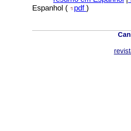
Espanhol (
pdf
)
Can
revis