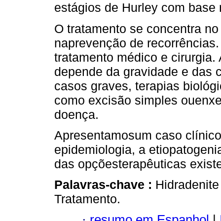
estágios de Hurley com base 
O tratamento se concentra no
naprevenção de recorrências.
tratamento médico e cirurgia. 
depende da gravidade e das c
casos graves, terapias biológi
como excisão simples ouenxert
doença.
Apresentamosum caso clínic
epidemiologia, a etiopatogen
das opçõesterapêuticas exist
Palavras-chave :
Hidradenite
Tratamento.
·
resumo em Espanhol
|