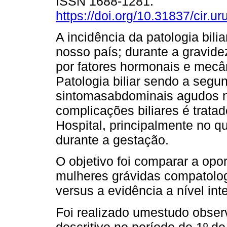
ISSN 1688-1281.
https://doi.org/10.31837/cir.ur
A incidência da patologia bili
nosso país; durante a gravide
por fatores hormonais e mecâ
Patologia biliar sendo a seg
sintomasabdominais agudos n
complicações biliares é trata
Hospital, principalmente no qu
durante a gestação.
O objetivo foi comparar a opo
mulheres grávidas compatolog
versus a evidência a nível int
Foi realizado umestudo observ
descritivo no período de 1º d