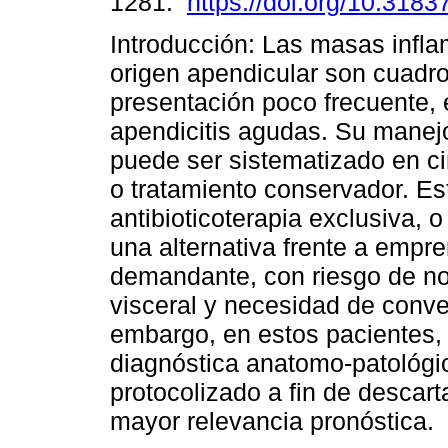
1281.
https://doi.org/10.31837
Introducción: Las masas infla
origen apendicular son cuadr
presentación poco frecuente, 
apendicitis agudas. Su manej
puede ser sistematizado en cir
o tratamiento conservador. Es
antibioticoterapia exclusiva, 
una alternativa frente a emp
demandante, con riesgo de no i
visceral y necesidad de conve
embargo, en estos pacientes, 
diagnóstica anatomo-patológi
protocolizado a fin de descart
mayor relevancia pronóstica.