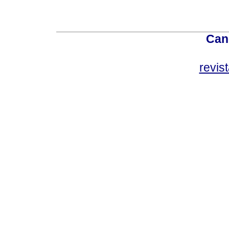
Can
revis