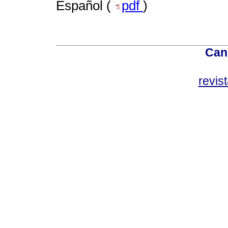
Español (
pdf
)
Can
revis