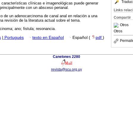
Traduc
 características clínicas e imagenológicas puede generar
principalmente con un absceso perianal.
Links rela
co de un adenocarcinoma de canal anal en relación a una
Compartir
na revisión de la literatura actual sobre el tema.
Otros
inoma; ano; fistula; resonancia.
Otros
s
|
Portugués
·
texto en Español
·
Español (
pdf
)
Permali
Canelones 2280
revista@scu.org.uy