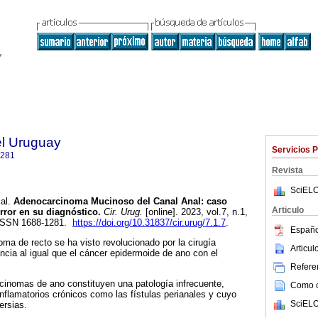
el Uruguay
Servicios 
1281
Revista
SciELO
al.
Adenocarcinoma Mucinoso del Canal Anal: caso
Articulo
error en su diagnóstico.
Cir. Urug.
[online]. 2023, vol.7, n.1,
 ISSN 1688-1281.
https://doi.org/10.31837/cir.urug/7.1.7
.
Españo
ma de recto se ha visto revolucionado por la cirugía
Articu
cia al igual que el cáncer epidermoide de ano con el
Referen
cinomas de ano constituyen una patología infrecuente,
Como ci
nflamatorios crónicos como las fístulas perianales y cuyo
SciELO
ersias.