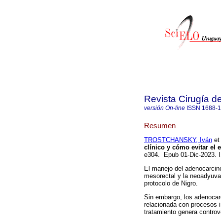
Revista Cirugía d
versión On-line
ISSN
1688-
Resumen
TROSTCHANSKY, Iván
et 
clínico y cómo evitar el 
e304. Epub 01-Dic-2023.
El manejo del adenocarcino
mesorectal y la neoadyuvan
protocolo de Nigro.
Sin embargo, los adenocar
relacionada con procesos i
tratamiento genera controv