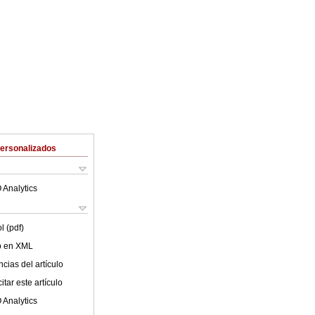
Personalizados
 Analytics
l (pdf)
lo en XML
cias del artículo
tar este artículo
 Analytics