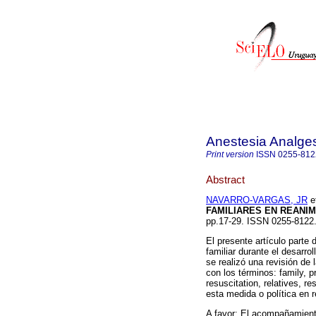
Anestesia Analge
Print version
ISSN
0255-812
Abstract
NAVARRO-VARGAS, JR
et
FAMILIARES EN REANIM
pp.17-29. ISSN 0255-812
El presente artículo parte
familiar durante el desarr
se realizó una revisión 
con los términos: family, p
resuscitation, relatives, r
esta medida o política en 
A favor: El acompañamiento