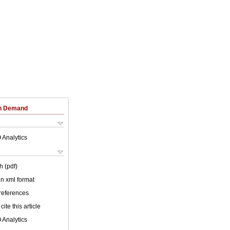
on Demand
 Analytics
h (pdf)
 in xml format
 references
cite this article
 Analytics