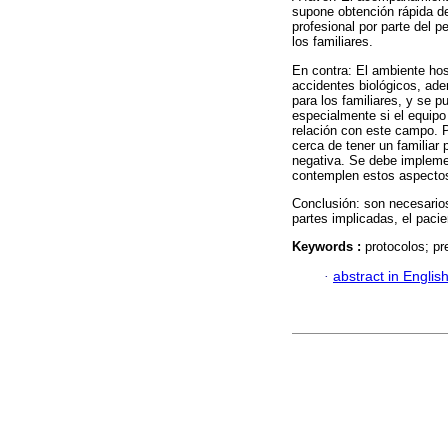
supone obtención rápida de
profesional por parte del p
los familiares.
En contra: El ambiente hos
accidentes biológicos, ad
para los familiares, y se 
especialmente si el equipo
relación con este campo. Po
cerca de tener un familiar
negativa. Se debe implemen
contemplen estos aspecto
Conclusión: son necesarios
partes implicadas, el pacie
Keywords :
protocolos; pr
·
abstract in Englis