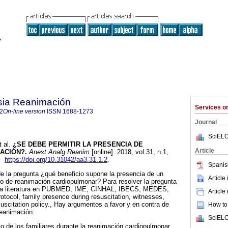
sia Reanimación
Services 
2
On-line version
ISSN
1688-1273
Journal
SciELO
 al.
¿SE DEBE PERMITIR LA PRESENCIA DE
Article
ACIÓN?.
Anest Analg Reanim
[online]. 2018, vol.31, n.1,
2.
https://doi.org/10.31042/aa3.31.1.2
.
Spanis
 de la pregunta ¿qué beneficio supone la presencia de un
Article
ollo de reanimación cardiopulmonar? Para resolver la pregunta
de la literatura en PUBMED, IME, CINHAL, IBECS, MEDES,
Article
rotocol, family presence during resuscitation, witnesses,
esuscitation policy., Hay argumentos a favor y en contra de
How to 
reanimación:
SciELO
 de los familiares durante la reanimación cardiopulmonar