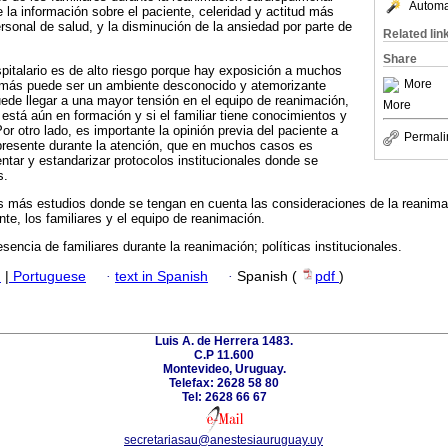
Automat
 la información sobre el paciente, celeridad y actitud más
ersonal de salud, y la disminución de la ansiedad por parte de
Related lin
Share
pitalario es de alto riesgo porque hay exposición a muchos
More
emás puede ser un ambiente desconocido y atemorizante
puede llegar a una mayor tensión en el equipo de reanimación,
More
 está aún en formación y si el familiar tiene conocimientos y
r otro lado, es importante la opinión previa del paciente a
Permali
 presente durante la atención, que en muchos casos es
tar y estandarizar protocolos institucionales donde se
s.
 más estudios donde se tengan en cuenta las consideraciones de la reanimaci
nte, los familiares y el equipo de reanimación.
esencia de familiares durante la reanimación; políticas institucionales.
h
|
Portuguese
·
text in Spanish
·
Spanish (
pdf
)
Luis A. de Herrera 1483.
C.P 11.600
Montevideo, Uruguay.
Telefax: 2628 58 80
Tel: 2628 66 67
secretariasau@anestesiauruguay.uy