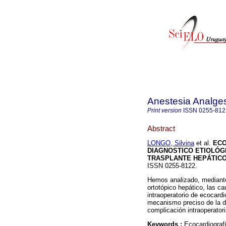
Anestesia Analge
Print version
ISSN
0255-812
Abstract
LONGO, Silvina
et al.
ECO
DIAGNOSTICO ETIOLÓG
TRASPLANTE HEPÁTICO
ISSN 0255-8122.
Hemos analizado, mediante 
ortotópico hepático, las c
intraoperatorio de ecocardi
mecanismo preciso de la d
complicación intraoperatori
Keywords :
Ecocardiografí