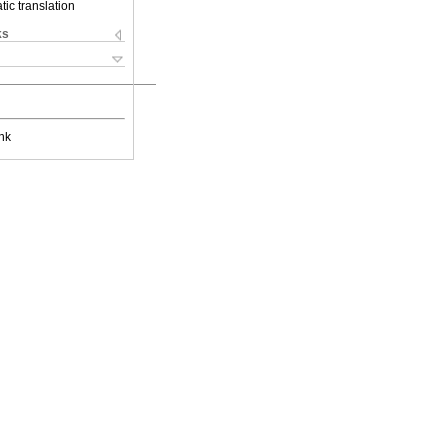
ic translation
ks
nk