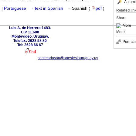
Automat
h
|
Portuguese
·
text in Spanish
·
Spanish (
pdf
)
Related lin
Share
More
Luis A. de Herrera 1483.
More
C.P 11.600
Montevideo, Uruguay.
Telefax: 2628 58 80
Permali
Tel: 2628 66 67
secretariasau@anestesiauruguay.uy