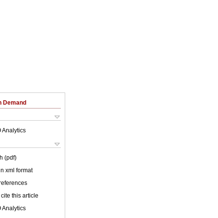
on Demand
 Analytics
h (pdf)
 in xml format
 references
cite this article
 Analytics