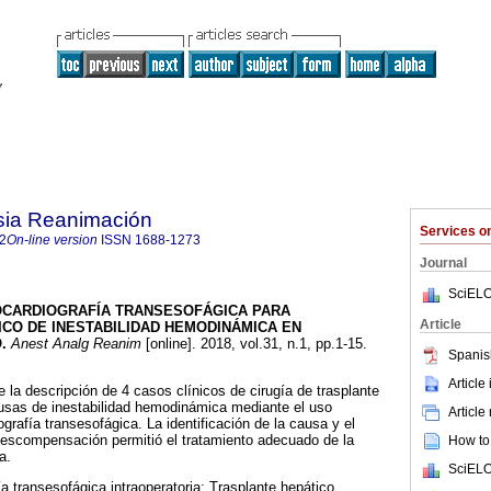
sia Reanimación
Services 
2
On-line version
ISSN
1688-1273
Journal
SciELO
CARDIOGRAFÍA TRANSESOFÁGICA PARA
Article
ICO DE INESTABILIDAD HEMODINÁMICA EN
.
Anest Analg Reanim
[online]. 2018, vol.31, n.1, pp.1-15.
Spanis
Article
la descripción de 4 casos clínicos de cirugía de trasplante
ausas de inestabilidad hemodinámica mediante el uso
Article
ografía transesofágica. La identificación de la causa y el
escompensación permitió el tratamiento adecuado de la
How to 
a.
SciELO
a transesofágica intraoperatoria; Trasplante hepático.