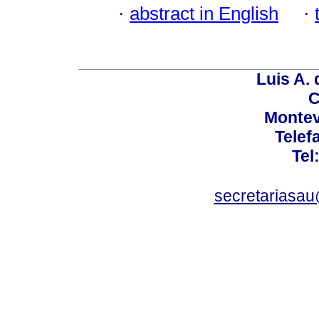
·
abstract in English
·
Luis A. 
C
Montev
Telef
Tel
secretariasa