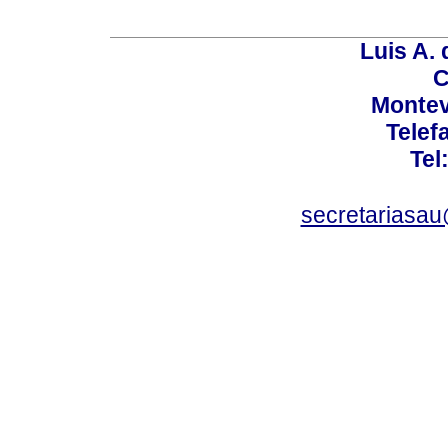
Luis A. 
C
Montev
Telef
Tel
secretariasa