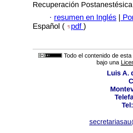
Recuperación Postanestésica
·
resumen en Inglés
|
Por
Español (
pdf
)
Todo el contenido de esta 
bajo una
Lice
Luis A. 
C
Montev
Telef
Tel
secretariasa