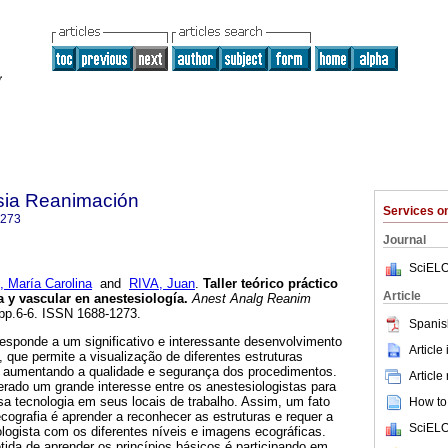
sia Reanimación
Services 
1273
Journal
SciELO
aría Carolina
and
RIVA, Juan
.
Taller teórico práctico
Article
a y vascular en anestesiología.
Anest Analg Reanim
, pp.6-6. ISSN 1688-1273.
Spanis
responde a um significativo e interessante desenvolvimento
Article
 que permite a visualização de diferentes estruturas
, aumentando a qualidade e segurança dos procedimentos.
Article
rado um grande interesse entre os anestesiologistas para
a tecnologia em seus locais de trabalho. Assim, um fato
How to 
ecografia é aprender a reconhecer as estruturas e requer a
SciELO
ologista com os diferentes níveis e imagens ecográficas.
tida de aprender os princípios básicos é participando em