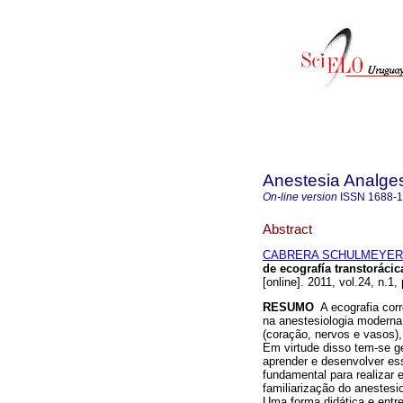
Anestesia Analge
On-line version
ISSN
1688-
Abstract
CABRERA SCHULMEYER, M
de ecografía transtorácic
[online]. 2011, vol.24, n.1
RESUMO
A ecografia cor
na anestesiologia moderna,
(coração, nervos e vasos)
Em virtude disso tem-se ge
aprender e desenvolver ess
fundamental para realizar 
familiarização do anestesi
Uma forma didática e entre