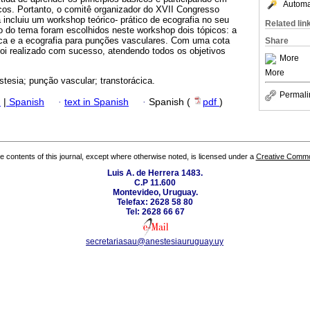
Automat
cos. Portanto, o comitê organizador do XVII Congresso
 incluiu um workshop teórico- prático de ecografia no seu
Related lin
 do tema foram escolhidos neste workshop dois tópicos: a
cica e a ecografia para punções vasculares. Com uma cota
Share
foi realizado com sucesso, atendendo todos os objetivos
More
More
stesia; punção vascular; transtorácica.
Permali
h
|
Spanish
·
text in Spanish
·
Spanish (
pdf
)
the contents of this journal, except where otherwise noted, is licensed under a
Creative Common
Luis A. de Herrera 1483.
C.P 11.600
Montevideo, Uruguay.
Telefax: 2628 58 80
Tel: 2628 66 67
secretariasau@anestesiauruguay.uy