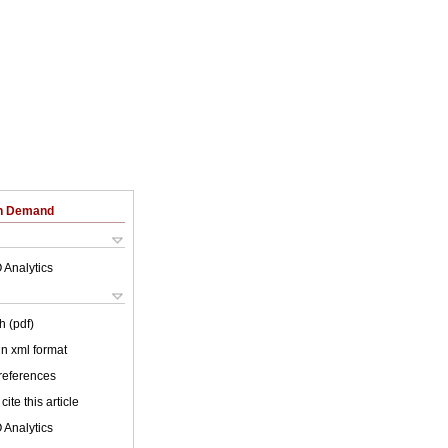
on Demand
 Analytics
h (pdf)
 in xml format
 references
cite this article
 Analytics