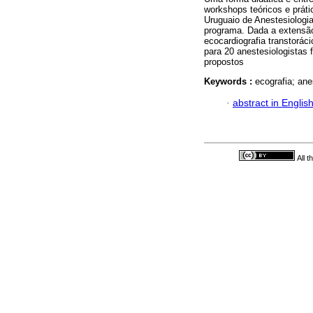
workshops teóricos e práti
Uruguaio de Anestesiologia
programa. Dada a extensão
ecocardiografia transtorá
para 20 anestesiologistas 
propostos
Keywords :
ecografia; ane
·
abstract in Englis
All 