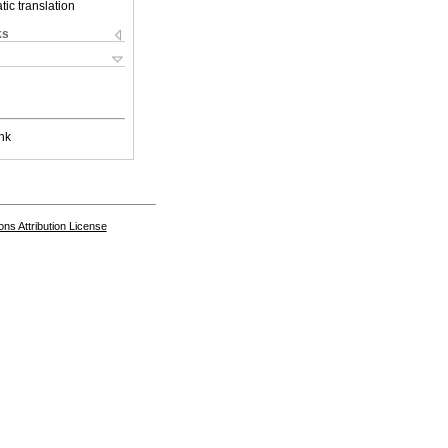
ic translation
ks
nk
s Attribution License