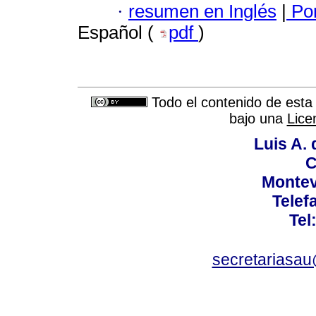
·
resumen en Inglés
|
Por
Español (
pdf
)
Todo el contenido de esta 
bajo una
Lice
Luis A. 
C
Montev
Telef
Tel
secretariasa