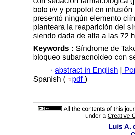
con sedación farmacológica 
bolo i/v y propofol en infusión
presentó ningún elemento clí
planteara la reaparición del 
siendo dada de alta a las 72 
Keywords :
Síndrome de Tako
bloqueo subaracnoideo con s
·
abstract in English
|
Por
Spanish (
pdf
)
All the contents of this jo
under a
Creative 
Luis A. 
C