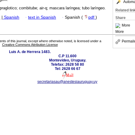
Automat
praglotico; combitube; air-q; mascara laríngea; tubo laríngeo.
Related lin
h
|
Spanish
·
text in Spanish
·
Spanish (
pdf
)
Share
More
More
Permali
tents of this journal, except where otherwise noted, is licensed under a
Creative Commons Attribution License
Luis A. de Herrera 1483.
C.P 11.600
Montevideo, Uruguay.
Telefax: 2628 58 80
Tel: 2628 66 67
secretariasau@anestesiauruguay.uy