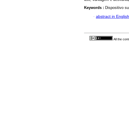
Keywords :
Dispositivo su
·
abstract in Englis
All the con