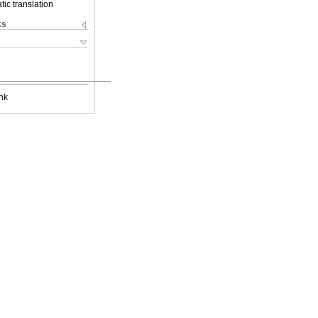
ic translation
ks
nk