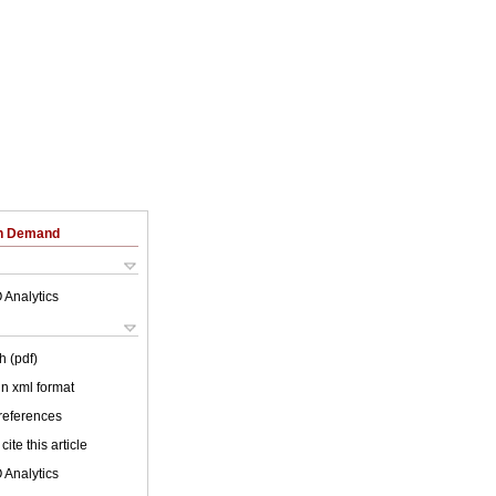
on Demand
 Analytics
h (pdf)
 in xml format
 references
cite this article
 Analytics