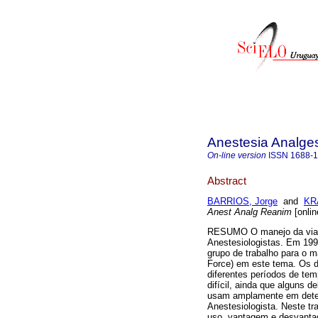
Anestesia Analge
On-line version
ISSN
1688-
Abstract
BARRIOS, Jorge
and
KR
Anest Analg Reanim
[onlin
RESUMO O manejo da via a
Anestesiologistas. Em 19
grupo de trabalho para o m
Force) em este tema. Os d
diferentes períodos de te
difícil, ainda que alguns d
usam amplamente em determ
Anestesiologista. Neste tr
uso, vantagem e desvant