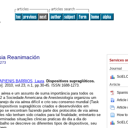
sia Reanimación
Services 
1273
Journal
SciELO
APIENIS BARRIOS, Laura
.
Dispositivos supraglóticos.
Article
e]. 2010, vol.23, n.1, pp.30-45. ISSN 1688-1273.
Spanis
érea e um assunto de suma importância para todos os
92 a Sociedade Americana de Anestesiología organizou um
Article
anejo da via aérea difícil e crio seu consenso mundial (Task
ispositivos supraglóticos criados e desenvolvidos em
Article
mpo se encontram fazendo parte dos protocolos de via aérea
eles não tenham sido criados para tal finalidade; entretanto se
How to 
inadas situações clinicas praticas do dia a dia do
SciELO
abalho se descreve os diferentes tipos de dispositivos, seu
agem.