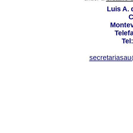
Luis A. 
C
Montev
Telef
Tel
secretariasa