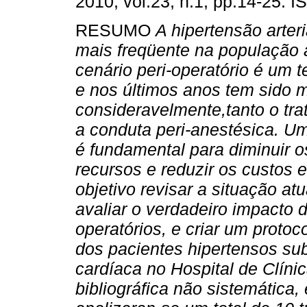
2010, vol.23, n.1, pp.14-25. 
RESUMO
A hipertensão arter
mais freqüente na população 
cenário peri-operatório é um 
e nos últimos anos tem sido 
consideravelmente,tanto o tr
a conduta peri-anestésica. U
é fundamental para diminuir os
recursos e reduzir os custos 
objetivo revisar a situação a
avaliar o verdadeiro impacto 
operatórios, e criar um protoc
dos pacientes hipertensos sub
cardíaca no Hospital de Clínic
bibliográfica não sistemática,