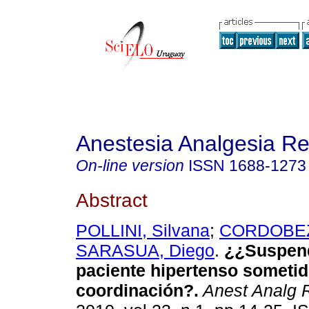
Anestesia Analgesia R
On-line version
ISSN
1688-1273
Abstract
POLLINI, Silvana
;
CORDOBEZ
SARASUA, Diego
.
¿¿Suspend
paciente hipertenso sometid
coordinación?.
Anest Analg 