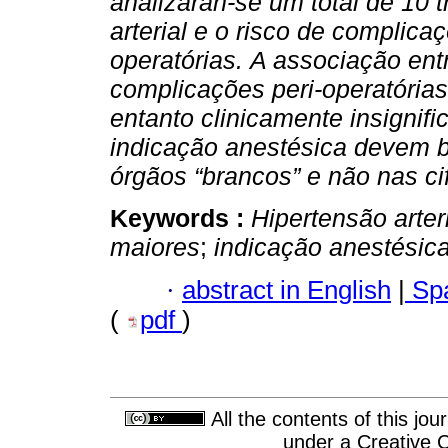
analizaran-se um total de 10 
arterial e o risco de complica
operatórias.
A associação entr
complicações peri-operatórias 
entanto clinicamente insignifi
indicação anestésica devem b
órgãos “brancos” e não nas cif
Keywords :
Hipertensão arter
maiores
;
indicação anestésic
·
abstract in English
|
Spa
(
pdf
)
All the contents of this jo
under a
Creative 