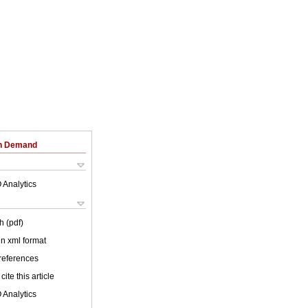
on Demand
 Analytics
h (pdf)
 in xml format
 references
cite this article
 Analytics