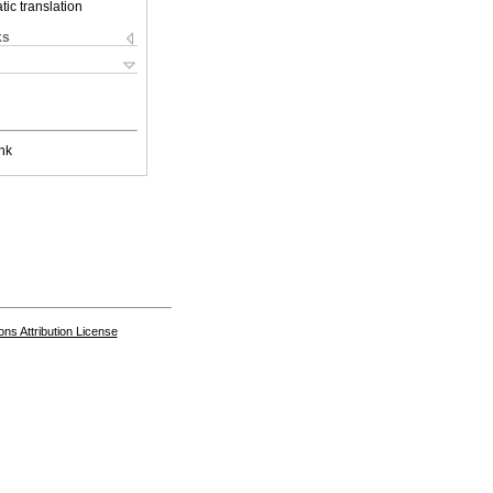
ic translation
ks
nk
s Attribution License