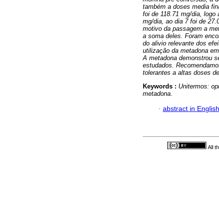
também a doses media fina
foi de 118.71 mg/dia, logo
mg/dia, ao dia 7 foi de 27
motivo da passagem a metad
a soma deles. Foram encon
do alivio relevante dos efe
utilização da metadona em
A metadona demonstrou ser
estudados. Recomendamos
tolerantes a altas doses de
Keywords :
Unitermos: opi
metadona
.
·
abstract in Englis
All 