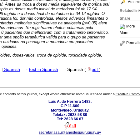
Automat
l. Antes da troca a doses media equivalente de morfina oral
 após as doses media inicial de metadona foi de 17.94
Related lin
.06 mg/dia e a doses final de metadona foi 34.12 mg/dia. O
ona foi: dor não controlada, efeitos adversos limitantes o
Share
tradas melhorias significativas na analgesia (p<0.05) alem
More
itos adversos. Se registraram efeitos colaterais pela
 8 pacientes que melhoraram com o tratamento sintomático.
More
 uma opção terapêutica valida para o grupo de pacientes
 cuidados na passagem a metadona em pacientes
Permali
 opioides.
oides, doses-ratios, troca de opioide, toxicidade opioide,
h
|
Spanish
·
text in Spanish
·
Spanish (
pdf
)
the contents of this journal, except where otherwise noted, is licensed under a
Creative Common
Luis A. de Herrera 1483.
C.P 11.600
Montevideo, Uruguay.
Telefax: 2628 58 80
Tel: 2628 66 67
secretariasau@anestesiauruguay.uy