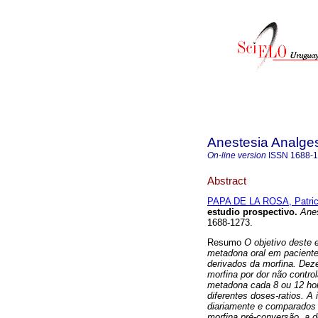
Anestesia Analge
On-line version
ISSN
1688-
Abstract
PAPA DE LA ROSA, Patric
estudio prospectivo.
Anes
1688-1273.
Resumo
O objetivo deste 
metadona oral em paciente
derivados da morfina. De
morfina por dor não contr
metadona cada 8 ou 12 hor
diferentes doses-ratios. A 
diariamente e comparados 
morfina pré-conversão, a 