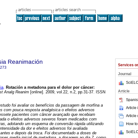
sia Reanimación
Services 
1273
Journal
SciELO
ia
.
Rotación a metadona para el dolor por cáncer:
Article
t Analg Reanim
[online]. 2009, vol.22, n.2, pp.31-37. ISSN
Spanis
estudo foi avaliar os benefícios da passagem de morfina a
Article
s com pouca resposta analgésica o efeitos adversos
zessete pacientes com câncer avançado que recebiam
Article
olada o efeitos adversos severos foram medicados com
as, adotando um esquema de conversão rápida utilizando
How to 
intensidade da dor e efeitos adversos foi avaliada
SciELO
antes e depois da troca. Foi documentado a doses de
doses media inicial de metadona, a dosagem ao dia 7, como