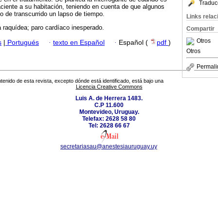
Traduc
ciente a su habitación, teniendo en cuenta de que algunos
o de transcurrido un lapso de tiempo.
Links rela
 raquídea; paro cardíaco inesperado.
Compartir
Otros
s
|
Portugués
·
texto en Español
·
Español (
pdf
)
Otros
Permali
tenido de esta revista, excepto dónde está identificado, está bajo una
Licencia Creative Commons
Luis A. de Herrera 1483.
C.P 11.600
Montevideo, Uruguay.
Telefax: 2628 58 80
Tel: 2628 66 67
secretariasau@anestesiauruguay.uy