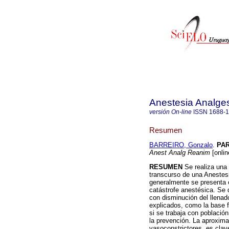
Anestesia Analge
versión On-line
ISSN
1688-
Resumen
BARREIRO, Gonzalo
.
PA
Anest Analg Reanim
[onlin
RESUMEN
Se realiza una 
transcurso de una Anestes
generalmente se presenta 
catástrofe anestésica. Se 
con disminución del llenad
explicados, como la base f
si se trabaja con población
la prevención. La aproxima
vasoconstrictores, es clav