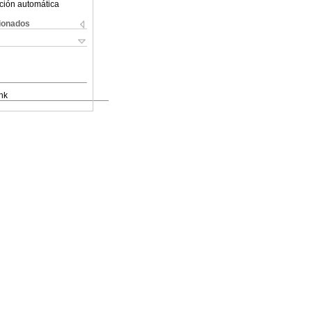
ción automática
cionados
nk