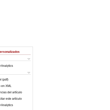
Personalizados
 Analytics
l (pdf)
lo en XML
cias del artículo
tar este artículo
 Analytics