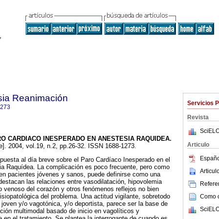
sia Reanimación
Servicios 
1273
Revista
SciELO
RO CARDIACO INESPERADO EN ANESTESIA RAQUIDEA
.
Articulo
e]. 2004, vol.19, n.2, pp.26-32. ISSN 1688-1273.
Españo
puesta al día breve sobre el Paro Cardíaco Inesperado en el
ia Raquídea. La complicación es poco frecuente, pero como
Articu
en pacientes jóvenes y sanos, puede definirse como una
destacan las relaciones entre vasodilatación, hipovolemia
Referen
o venoso del corazón y otros fenómenos reflejos no bien
isiopatológica del problema. Una actitud vigilante, sobretodo
Como ci
 joven y/o vagotónica, y/o deportista, parece ser la base de
SciELO
ción multimodal basado de inicio en vagolíticos y
e en el tratamiento. Se plantea la interrogante de cuando es