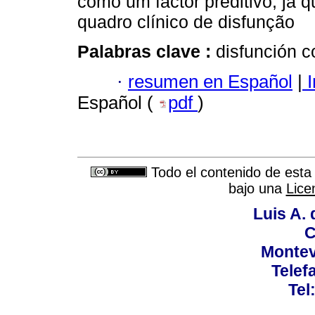
como um factor preditivo, já
quadro clínico de disfunção
Palabras clave :
disfunción c
·
resumen en Español
|
I
Español (
pdf
)
Todo el contenido de esta 
bajo una
Lice
Luis A. 
C
Montev
Telef
Tel