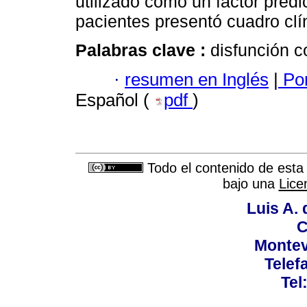
utilizado como un factor predi
pacientes presentó cuadro clí
Palabras clave :
disfunción c
·
resumen en Inglés
|
Por
Español (
pdf
)
Todo el contenido de esta 
bajo una
Lice
Luis A. 
C
Montev
Telef
Tel