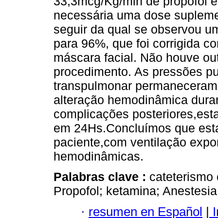
33,3mcg/Kg/min de propofol e
necessária uma dose supleme
seguir da qual se observou u
para 96%, que foi corrigida c
máscara facial. Não houve out
procedimento. As pressões pu
transpulmonar permaneceram n
alteração hemodinâmica dura
complicações posteriores,esta
em 24Hs.Concluímos que esta
paciente,com ventilação expo
hemodinâmicas.
Palabras clave :
cateterismo
Propofol; ketamina; Anestesia
·
resumen en Español
|
I