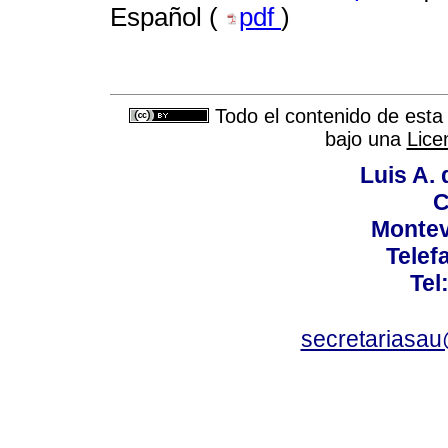
Español (
pdf
)
Todo el contenido de esta 
bajo una
Lice
Luis A. 
C
Montev
Telef
Tel
secretariasa