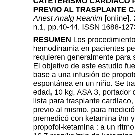
CATETERISMO CARDIACO 
PREVIO AL TRASPLANTE 
Anest Analg Reanim
[online]. 
n.1, pp.40-44. ISSN 1688-127
RESUMEN
Los procedimiento
hemodinamia
en pacientes pe
requieren generalmente para s
El objetivo de este estudio fu
base a una infusión de propofo
espontánea en un niño. Se tr
edad
,
10 kg, ASA 3, portador 
lista para trasplante cardíaco,
previo al mismo, para medició
premedicó con ketamina i/m y 
propofol-ketamina ; a un ritm