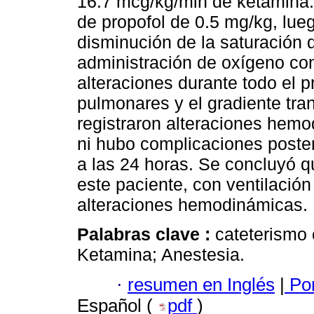
16.7 mcg/kg/min de ketamina.
de propofol de 0.5 mg/kg, lue
disminución de la saturación 
administración de oxígeno con
alteraciones durante todo el 
pulmonares y el gradiente tr
registraron alteraciones hemo
ni hubo complicaciones posteri
a las 24 horas. Se concluyó q
este paciente, con ventilació
alteraciones hemodinámicas.
Palabras clave :
cateterismo 
Ketamina; Anestesia.
·
resumen en Inglés
|
Por
Español (
pdf
)