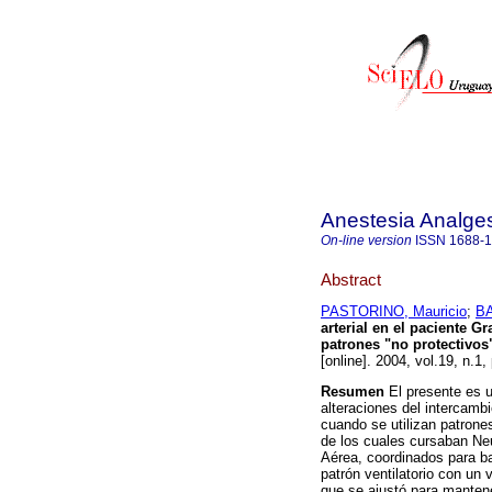
Anestesia Analge
On-line version
ISSN
1688-
Abstract
PASTORINO, Mauricio
;
BA
arterial en el paciente
Gr
patrones "no protectivos
[online]. 2004, vol.19, n.1
Resumen
El presente es u
alteraciones del intercamb
cuando se utilizan patrones
de los cuales cursaban Ne
Aérea, coordinados para ba
patrón ventilatorio con un 
que se ajustó para mantene