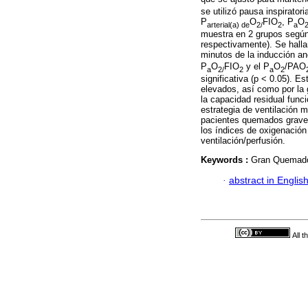
se utilizó pausa inspirator
P
O
FIO
, P
O
arterial(a) de
2/
2
a
muestra en 2 grupos según 
respectivamente). Se hallar
minutos de la inducción an
P
O
FIO
y el P
O
/PAO
a
2/
2
a
2
significativa (p < 0.05). E
elevados, así como por la
la capacidad residual funci
estrategia de ventilación m
pacientes quemados graves 
los índices de oxigenación
ventilación/perfusión.
Keywords :
Gran Quemado;
·
abstract in Englis
All 