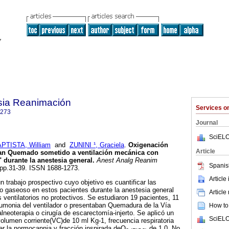
sia Reanimación
Services 
1273
Journal
SciELO
PTISTA, William
and
ZUNINI ¹, Graciela
.
Oxigenación
Article
an Quemado sometido a ventilación mecánica
con
"
durante la anestesia general
.
Anest Analg Reanim
Spanis
, pp.31-39. ISSN 1688-1273.
Article
n trabajo prospectivo cuyo objetivo es cuantificar las
io gaseoso en estos pacientes durante la anestesia general
Article
 ventilatorios no protectivos. Se estudiaron 19 pacientes, 11
umonia del ventilador o presentaban Quemadura de la Vía
How to 
lneoterapia o cirugía de escarectomía-injerto. Se aplicó un
SciELO
volumen corriente(VC)de 10 ml Kg-1, frecuencia respiratoria
r la normocapnia y fracción inspirada deO
de 1.0. No