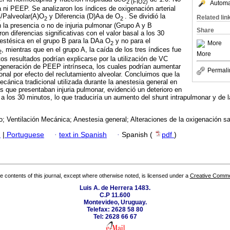
2 (FIO2)
Automat
ia ni PEEP. Se analizaron los índices de oxigenación arterial
/Palveolar(A)O
y Diferencia (D)Aa de O
. Se dividió la
Related lin
2
2
2
la presencia o no de injuria pulmonar (Grupo A y B
Share
on diferencias significativas con el valor basal a los 30
estésica en el grupo B para la DAa O
y no para el
2
More
, mientras que en el grupo A, la caída de los tres índices fue
2
More
stos resultados podrían explicarse por la utilización de VC
 generación de PEEP intrínseca, los cuales podrían aumentar
Permali
onal por efecto del reclutamiento alveolar. Concluimos que la
ecánica tradicional utilizada durante la anestesia general en
que presentaban injuria pulmonar, evidenció un deterioro en
 a los 30 minutos, lo que traduciría un aumento del shunt intrapulmonar y de l
 Ventilación Mecánica; Anestesia general; Alteraciones de la oxigenación s
h
|
Portuguese
·
text in Spanish
·
Spanish (
pdf
)
the contents of this journal, except where otherwise noted, is licensed under a
Creative Common
Luis A. de Herrera 1483.
C.P 11.600
Montevideo, Uruguay.
Telefax: 2628 58 80
Tel: 2628 66 67