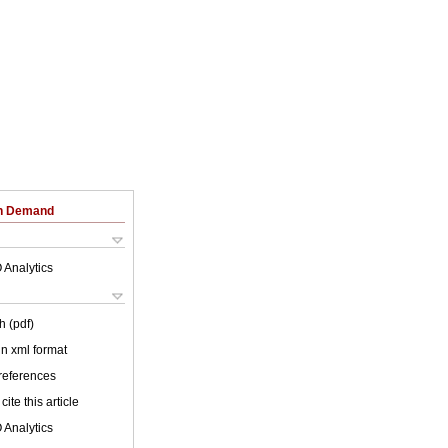
on Demand
 Analytics
h (pdf)
 in xml format
 references
cite this article
 Analytics