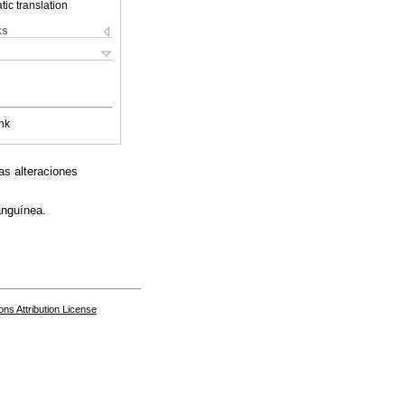
ic translation
ks
nk
as alteraciones
anguínea.
s Attribution License