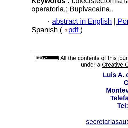
Keywords :
colecistectomía la
operatoria,; Bupivacaína..
·
abstract in English
|
Por
Spanish (
pdf
)
All the contents of this jo
under a
Creative 
Luis A. 
C
Montev
Telef
Tel
secretariasa