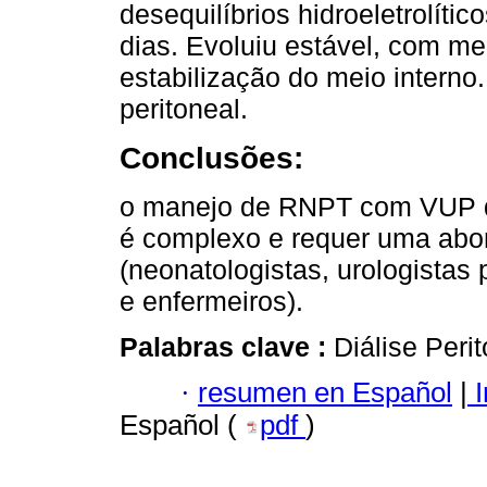
desequilíbrios hidroeletrolítico
dias. Evoluiu estável, com mel
estabilização do meio interno.
peritoneal.
Conclusões:
o manejo de RNPT com VUP qu
é complexo e requer uma abor
(neonatologistas, urologistas p
e enfermeiros).
Palabras clave :
Diálise Per
·
resumen en Español
|
I
Español (
pdf
)