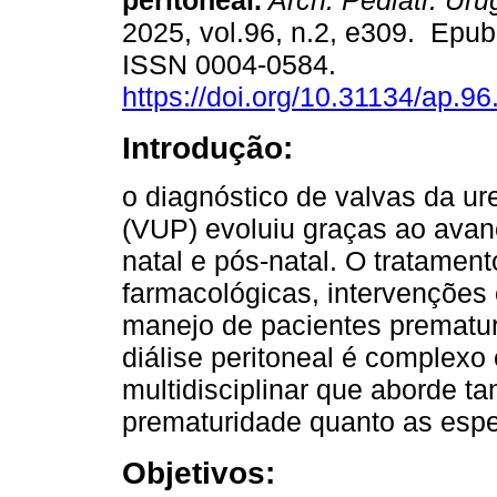
peritoneal.
Arch. Pediatr. Uru
2025, vol.96, n.2, e309. Epub
ISSN 0004-0584.
https://doi.org/10.31134/ap.96
Introdução:
o diagnóstico de valvas da ure
(VUP) evoluiu graças ao avanç
natal e pós-natal. O tratament
farmacológicas, intervenções c
manejo de pacientes premat
diálise peritoneal é complex
multidisciplinar que aborde t
prematuridade quanto as esp
Objetivos: