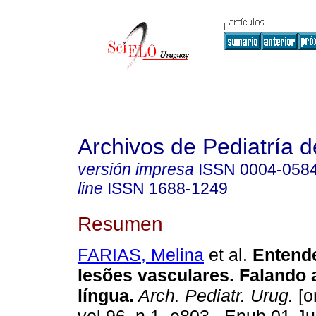
Archivos de Pediatría 
versión impresa
ISSN
0004-058
line
ISSN
1688-1249
Resumen
FARIAS, Melina
et al.
Entend
lesões vasculares. Falando
língua.
Arch. Pediatr. Urug.
[o