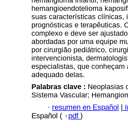
hemangioma infantil, hemang
hemangioendotelioma kaposif
suas características clínicas, 
prognósticas e terapêuticas.
complexo e deve ser ajustado
abordadas por uma equipe mul
por cirurgião pediátrico, ciru
intervencionista, dermatologist
especialistas, que conheçam
adequado delas.
Palabras clave :
Neoplasias 
Sistema Vascular; Hemangio
·
resumen en Español
|
I
Español (
pdf
)