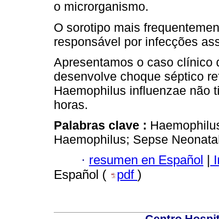
o microrganismo.
O sorotipo mais frequentement
responsável por infecções as
Apresentamos o caso clínico
desenvolve choque séptico ref
Haemophilus influenzae não t
horas.
Palabras clave :
Haemophilus
Haemophilus; Sepse Neonatal
·
resumen en Español
|
I
Español (
pdf
)