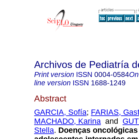
Archivos de Pediatría 
Print version
ISSN
0004-0584
On
line version
ISSN
1688-1249
Abstract
GARCIA, Sofía
;
FARIAS, Gas
MACHADO, Karina
and
GUT
Stella
.
Doenças oncológicas 